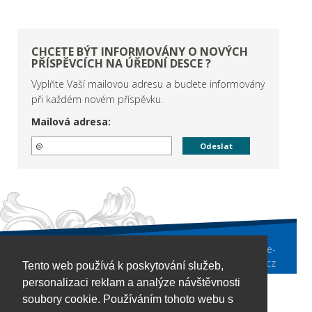
CHCETE BÝT INFORMOVÁNY O NOVÝCH
PŘÍSPĚVCÍCH NA ÚŘEDNÍ DESCE ?
Vyplňte Vaší mailovou adresu a budete informovány
při každém novém příspěvku.
Mailová adresa:
Obecní úřad
Nezamyslice
/ tel.: +420 376 596 213 / e-
mail: urad@ounezamyslice.cz
Tento web používá k poskytování služeb,
personalizaci reklam a analýze návštěvnosti
soubory cookie. Používáním tohoto webu s