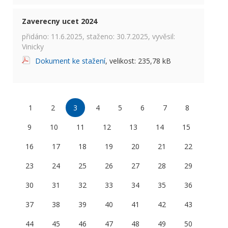
Zaverecny ucet 2024
přidáno: 11.6.2025, staženo: 30.7.2025, vyvěsil:
Vinicky
Dokument ke stažení
, velikost: 235,78 kB
1
2
3
4
5
6
7
8
9
10
11
12
13
14
15
16
17
18
19
20
21
22
23
24
25
26
27
28
29
30
31
32
33
34
35
36
37
38
39
40
41
42
43
44
45
46
47
48
49
50