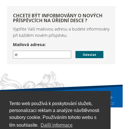
CHCETE BÝT INFORMOVÁNY O NOVÝCH
PŘÍSPĚVCÍCH NA ÚŘEDNÍ DESCE ?
Vyplňte Vaší mailovou adresu a budete informovány
při každém novém příspěvku.
Mailová adresa:
Obecní úřad
Nezamyslice
/ tel.: +420 376 596 213 / e-
mail: urad@ounezamyslice.cz
Tento web používá k poskytování služeb,
personalizaci reklam a analýze návštěvnosti
soubory cookie. Používáním tohoto webu s
tím souhlasíte.
Další informace