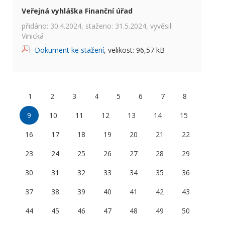
Veřejná vyhláška Finanční úřad
přidáno: 30.4.2024, staženo: 31.5.2024, vyvěsil:
Vinická
Dokument ke stažení
, velikost: 96,57 kB
1
2
3
4
5
6
7
8
9
10
11
12
13
14
15
16
17
18
19
20
21
22
23
24
25
26
27
28
29
30
31
32
33
34
35
36
37
38
39
40
41
42
43
44
45
46
47
48
49
50